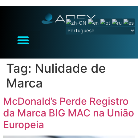
Tag:
Nulidade de
Marca
McDonald’s Perde Registro
da Marca BIG MAC na União
Europeia