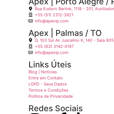
Apex | Porto Alegre / 
Rua Eudoro Berlink, 1118 - 201, Auxiliad
+55 (51) 2312-3921
info@apexip.com
Apex | Palmas / TO
Q. 103 Sul Av Juscelino K, 140 - Sala 80
+55 (63) 3142-0197
info@apexip.com
Links Úteis
Blog | Notícias
Entre em Contato
LGPD - Seus Dados
Termos e Condições
Política de Privacidade
Redes Sociais