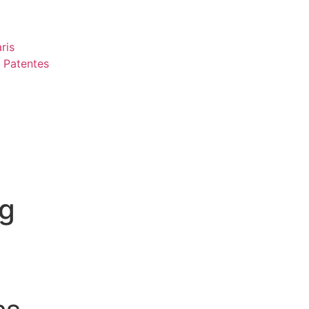
ris
 Patentes
g