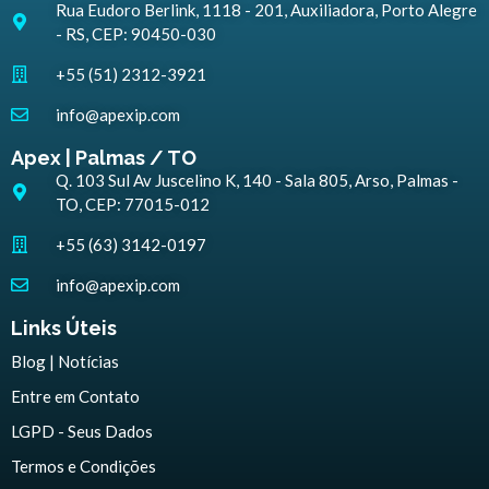
Rua Eudoro Berlink, 1118 - 201, Auxiliadora, Porto Alegre
- RS, CEP: 90450-030
+55 (51) 2312-3921
info@apexip.com
Apex | Palmas / TO
Q. 103 Sul Av Juscelino K, 140 - Sala 805, Arso, Palmas -
TO, CEP: 77015-012
+55 (63) 3142-0197
info@apexip.com
Links Úteis
Blog | Notícias
Entre em Contato
LGPD - Seus Dados
Termos e Condições