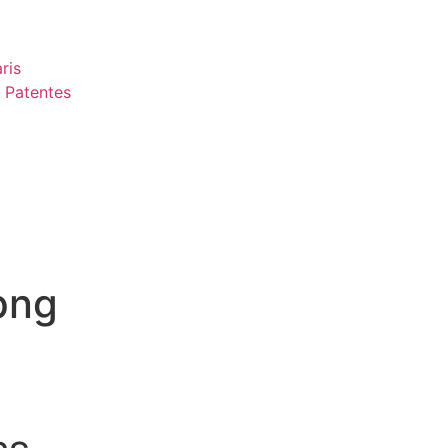
ris
 Patentes
png