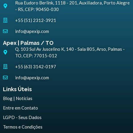
Rua Eudoro Berlink, 1118 - 201, Auxiliadora, Porto Alegre
- RS, CEP: 90450-030
+55 (51) 2312-3921
info@apexip.com
Apex | Palmas / TO
Q. 103 Sul Av Juscelino K, 140 - Sala 805, Arso, Palmas -
TO, CEP: 77015-012
+55 (63) 3142-0197
info@apexip.com
Links Úteis
Blog | Notícias
Entre em Contato
LGPD - Seus Dados
Termos e Condições